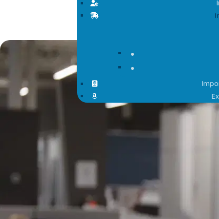
Formulaires d’exportations canad
Certificats canadiens de libre-éc
I
Formulaires d’importations des Éta
Formulaires d’exportations des Éta
Impor
Ex