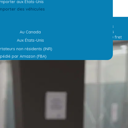
iennes
Importer aux États-Unis
hange
mporter des véhicules
ts-Unis
ts-Unis
FAQ et jargon
Guides téléchargeables
Importer les fondations
Au Canada
Principes fondamentaux du fret
Aux États-Unis
tateurs non résidents (INR)
pédié par Amazon (FBA)