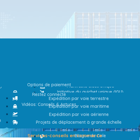
Secteurs d’activité
Ressources
English
Expédition de fret
Aérospatial
Demandez des informations
Agriculture
Options de paiement
)
Manifeste électronique
Outils au service des transporteurs
Initiative du guichet unique (IGU)
Automobile
Restez connecté
Vidéos: Conseils & Astuces
Expédition par voie terrestre
Commerce électronique
Vidéos: Conseils & Astuces
Expédition par voie maritime
Haute technologie
Restez connecté
Expédition par voie aérienne
Pétrole et gaz
n
Projets de déplacement à grande échelle
Détail
Services-conseils en commerce
Blogue de Cole