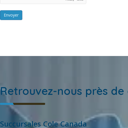
Envoyer
Retrouvez-nous près de 
Succursales Cole Canada