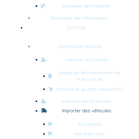
Nouvelles de l’industrie
Demandez des informations
Services
Courtage en douane
Importer au Canada
Exigences de l’importateur de
l’ASFC/GCRA
Initiative du guichet unique (IGU)
Importer aux États-Unis
Importer des véhicules
Au Canada
Aux États-Unis