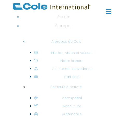
Accueil
À propos
À propos de Cole
Mission, vision et valeurs
Notre histoire
Culture de bienveillance
Carrières
Secteurs d’activité
Aérospatial
Agriculture
Automobile