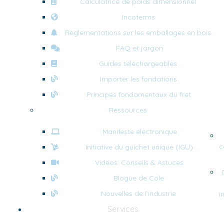
Calculatrice de poids dimensionnel
Incoterms
Règlementations sur les emballages en bois
FAQ et jargon
Guides téléchargeables
Importer les fondations
Principes fondamentaux du fret
Ressources
Manifeste électronique
c
Initiative du guichet unique (IGU)
Vidéos: Conseils & Astuces
Blogue de Cole
Nouvelles de l’industrie
i
Services