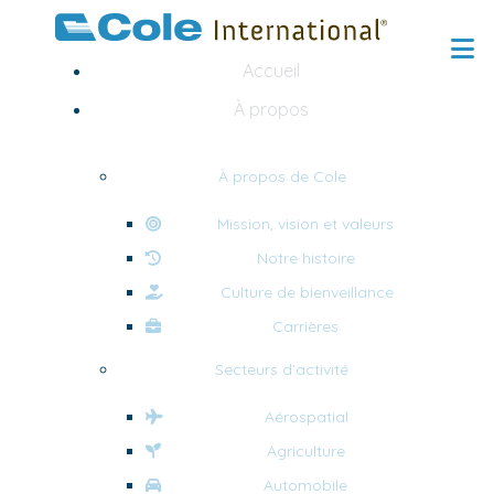
Accueil
À propos
À propos de Cole
Mission, vision et valeurs
Notre histoire
Culture de bienveillance
Carrières
Secteurs d’activité
Aérospatial
Agriculture
Automobile