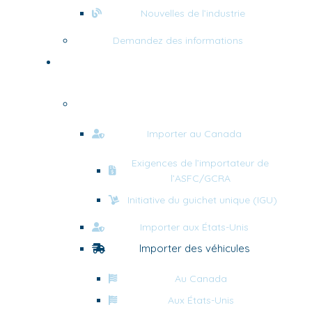
Nouvelles de l’industrie
Demandez des informations
Services
Courtage en douane
Importer au Canada
Exigences de l’importateur de
l’ASFC/GCRA
Initiative du guichet unique (IGU)
Importer aux États-Unis
Importer des véhicules
Au Canada
Aux États-Unis