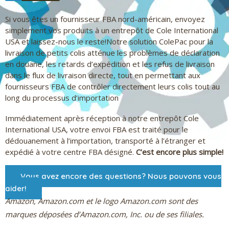
Si vous êtes un fournisseur FBA nord-américain, envoyez
simplement vos produits à un entrepôt de Cole International
USA et laissez-nous le reste!Notre solution ColePac pour la
livraison de petits colis atténue les problèmes de déclaration
en douane, les retards d’expédition et les refus de livraison
dans le flux de livraison directe, tout en permettant aux
fournisseurs FBA de contrôler directement leurs colis tout au
long du processus d’importation
Immédiatement après réception à notre entrepôt Cole
International USA, votre envoi FBA est traité pour le
dédouanement à l’importation, transporté à l’étranger et
expédié à votre centre FBA désigné.
C’est encore plus simple!
Vous avez encore des questions? Nous pouvons vous
aider!
Amazon, Amazon.com et le logo Amazon.com sont des
marques déposées d’Amazon.com, Inc. ou de ses filiales.