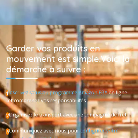
Garder vos produits en
mouvement est simple.Voici la
démarche à suivre :
Inscrivez-vous au programme Amazon FBA
en ligne
1
et comprenez vos responsabilités
Organisez le transport avec une compagnie de fret
2
Communiquez avec nous pour
configurer votre
3