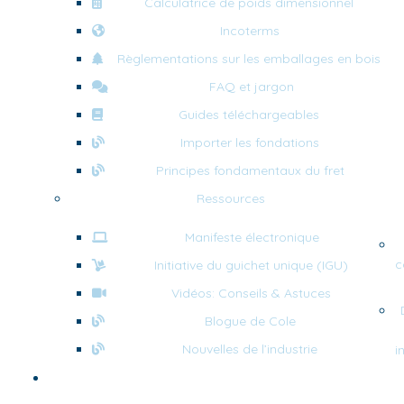
Calculatrice de poids dimensionnel
Incoterms
Règlementations sur les emballages en bois
FAQ et jargon
Guides téléchargeables
Importer les fondations
Principes fondamentaux du fret
Ressources
Manifeste électronique
c
Initiative du guichet unique (IGU)
Vidéos: Conseils & Astuces
Blogue de Cole
Nouvelles de l’industrie
i
Services