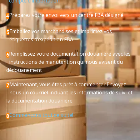
compte d’importation
Préparez votre envoi vers un centre FBA désigné
4
Emballez vos marchandises et imprimez vos
5
étiquettes d’expédition FBA
Remplissez votre documentation douanière avec les
6
instructions de manutention qui nous avisent du
dédouanement
Maintenant, vous êtes prêt à commencer!Envoyez-
7
nous un courriel incluant les informations de suivi et
la documentation douanière
Commençons tout de suite!
8