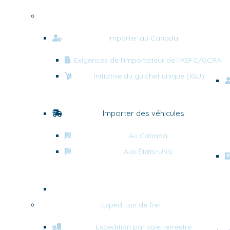
Courtage en douane
Importer au Canada
Exigences de l’importateur de l’ASFC/GCRA
Initiative du guichet unique (IGU)
Importer des véhicules
Au Canada
Aux États-Unis
Expédié par Amazon (FBA)
Expédition de fret
Expédition par voie terrestre