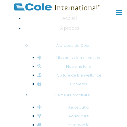
Accueil
À propos
À propos de Cole
Mission, vision et valeurs
Notre histoire
Culture de bienveillance
Carrières
Secteurs d’activité
Aérospatial
Agriculture
Automobile