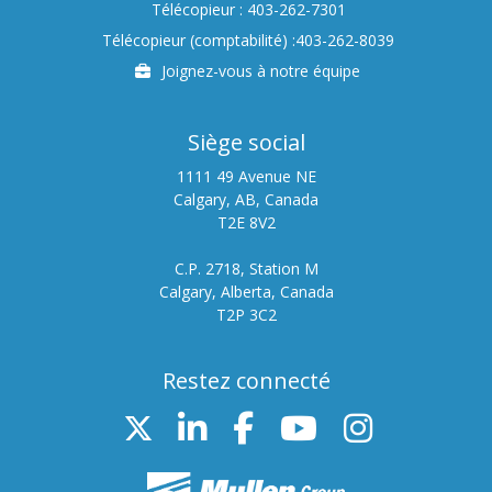
Télécopieur : 403-262-7301
Télécopieur (comptabilité) :403-262-8039
Carrières
Joignez-vous à notre équipe
Siège social
1111 49 Avenue NE
Calgary, AB, Canada
T2E 8V2
C.P. 2718, Station M
Calgary, Alberta, Canada
T2P 3C2
Restez connecté
Twitter
LinkedIn
FB
YouTube
Instag