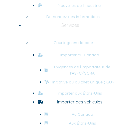
Nouvelles de l’industrie
Demandez des informations
Services
Courtage en douane
Importer au Canada
Exigences de l’importateur de
l’ASFC/GCRA
Initiative du guichet unique (IGU)
Importer aux États-Unis
Importer des véhicules
Au Canada
Aux États-Unis