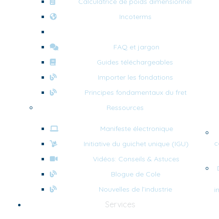
Calculatrice de poids dimensionnel
Incoterms
Règlementations sur les emballages en bois
FAQ et jargon
Guides téléchargeables
Importer les fondations
Principes fondamentaux du fret
Ressources
Manifeste électronique
c
Initiative du guichet unique (IGU)
Vidéos: Conseils & Astuces
Blogue de Cole
Nouvelles de l’industrie
i
Services