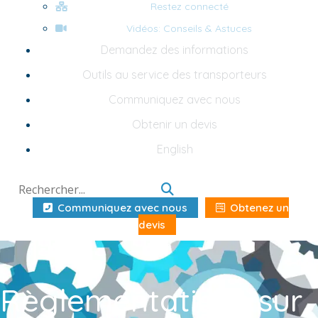
Restez connecté
Vidéos: Conseils & Astuces
Demandez des informations
Outils au service des transporteurs
Communiquez avec nous
Obtenir un devis
English
Communiquez avec nous
Obtenez un
devis
Règlementations sur